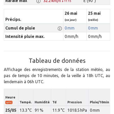
Rafale max
32.2 km/h
E (90 °)
à 11:15
26 mai
25 mai
Précips.
(ce jour)
(veille)
Cumul de pluie
0 mm
0 mm
Intensité pluie max.
0 mm/h
0 mm/h
Tableau de données
Affichage des enregistrements de la station météo, au
pas de temps de 10 minutes, de la veille à 18h UTC, au
lendemain à 06h UTC.
I
Heure
Tempé.
Humidité
Td
Pression
Pluie/10min
p
UTC
25/05
13.3 °C
91 %
11.9 °C
1018.5 hPa
0 mm