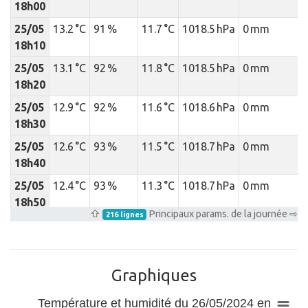
18h00
25/05
13.2 °C
91 %
11.7 °C
1018.5 hPa
0 mm
18h10
25/05
13.1 °C
92 %
11.8 °C
1018.5 hPa
0 mm
18h20
25/05
12.9 °C
92 %
11.6 °C
1018.6 hPa
0 mm
18h30
25/05
12.6 °C
93 %
11.5 °C
1018.7 hPa
0 mm
18h40
25/05
12.4 °C
93 %
11.3 °C
1018.7 hPa
0 mm
18h50
⇧
Principaux params. de la journée ⇨
216 lignes
25/05
12.4 °C
93 %
11.3 °C
1018.6 hPa
0 mm
19h00
25/05
12.4 °C
93 %
11.3 °C
1018.7 hPa
0 mm
Graphiques
19h10
Température et humidité du 26/05/2024 en
25/05
12.4 °C
93 %
11.3 °C
1018.8 hPa
0 mm