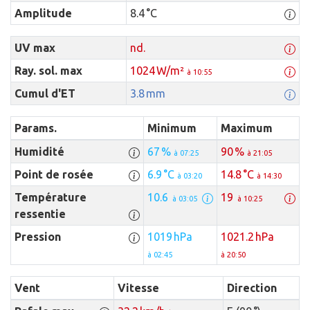
Amplitude
8.4 °C
UV max
nd.
Ray. sol. max
1024 W/m²
à 10:55
Cumul d'ET
3.8 mm
Params.
Minimum
Maximum
Humidité
67 %
90 %
à 07:25
à 21:05
Point de rosée
6.9 °C
14.8 °C
à 03:20
à 14:30
Température
10.6
19
à 03:05
à 10:25
ressentie
Pression
1019 hPa
1021.2 hPa
à 02:45
à 20:50
Vent
Vitesse
Direction