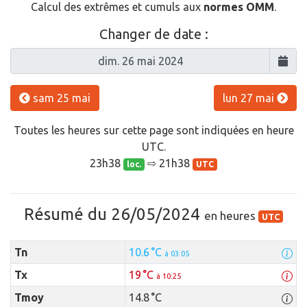
Calcul des extrêmes et cumuls aux
normes OMM
.
Changer de date :
sam 25 mai
lun 27 mai
Toutes les heures sur cette page sont indiquées en heure
UTC.
23h38
⇨ 21h38
loc.
UTC
Résumé du 26/05/2024
en heures
UTC
Tn
10.6 °C
à 03:05
Tx
19 °C
à 10:25
Tmoy
14.8 °C