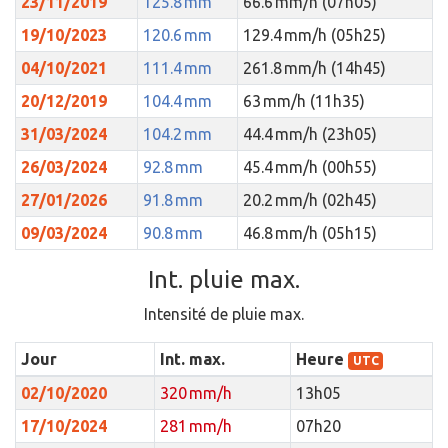
23/11/2019
125.8 mm
66.6 mm/h (07h05)
19/10/2023
120.6 mm
129.4 mm/h (05h25)
04/10/2021
111.4 mm
261.8 mm/h (14h45)
20/12/2019
104.4 mm
63 mm/h (11h35)
31/03/2024
104.2 mm
44.4 mm/h (23h05)
26/03/2024
92.8 mm
45.4 mm/h (00h55)
27/01/2026
91.8 mm
20.2 mm/h (02h45)
09/03/2024
90.8 mm
46.8 mm/h (05h15)
Int. pluie max.
Intensité de pluie max.
Jour
Int. max.
Heure
UTC
02/10/2020
320 mm/h
13h05
17/10/2024
281 mm/h
07h20