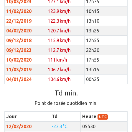
10/03/2023
127.1 km/h
17h35
11/02/2020
123.9 km/h
10h15
22/12/2019
122.3 km/h
13h10
04/02/2020
120.7 km/h
13h25
09/12/2018
115.9 km/h
12h55
09/12/2023
112.7 km/h
22h20
10/02/2020
111 km/h
17h55
11/03/2019
106.2 km/h
13h15
04/01/2024
104.6 km/h
00h25
Td min.
Point de rosée quotidien min.
Jour
Td
Heure
UTC
12/02/2020
-23.3 °C
05h30