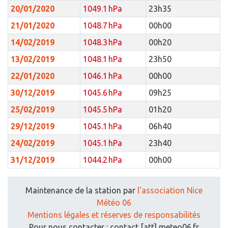
20/01/2020
1049.1 hPa
23h35
21/01/2020
1048.7 hPa
00h00
14/02/2019
1048.3 hPa
00h20
13/02/2019
1048.1 hPa
23h50
22/01/2020
1046.1 hPa
00h00
30/12/2019
1045.6 hPa
09h25
25/02/2019
1045.5 hPa
01h20
29/12/2019
1045.1 hPa
06h40
24/02/2019
1045.1 hPa
23h40
31/12/2019
1044.2 hPa
00h00
Maintenance de la station par
l'association Nice
Météo 06
Mentions légales et réserves de responsabilités
Pour nous contacter : contact [att] meteo06.fr